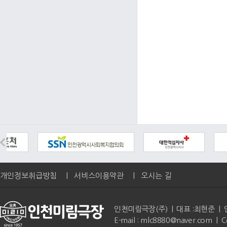
개인정보취급방침
|
서비스이용약관
|
오시는 길
인천미림극장(주) | 대표 :최현준 | 인천광역
E-mail : mlc8880@naver.com | 