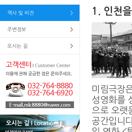
1. 인천을
역사 및 비전
＞
주변정보
＞
오시는 길
＞
미림극장은 
성영화를 
으로 오랫
공간입니다.
일 영화 