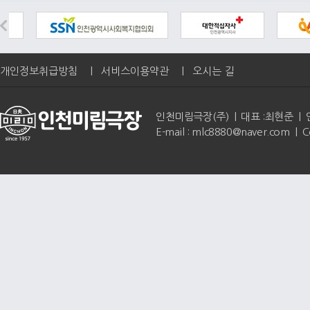
개인정보취급방침
|
서비스이용약관
|
오시는 길
인천미림극장(주) | 대표 :최현준 | 인천광역
E-mail : mlc8880@naver.com | 