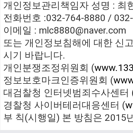
개인정보관리책임자 성명 : 최
전화번호 :032-764-8880 / 032-
이메일 : mlc8880@naver.com
또는 개인정보침해에 대한 신고
시기 바랍니다.
개인분쟁조정위원회 (
www.1336
정보보호마크인증위원회 (
www.
대검찰청 인터넷범죄수사센터 
경찰청 사이버테러대응센터 (
w
부 칙(시행일) 본 방침은 2015