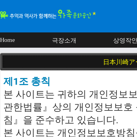
Home
극장소개
상영작
日本川崎ア
제1조 총칙
仁川のミリム劇場は
본 사이트는 귀하의 개인정보
미림극장을 사랑해
관한법률』상의 개인정보보호 
침』을 준수하고 있습니다.
코로나19 예
본 사이트는 개인정보보호방침