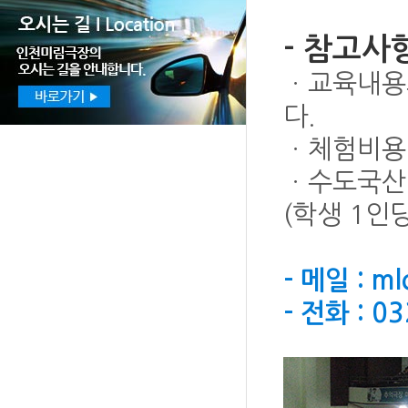
- 참고사
ㆍ교육내용의
다.
ㆍ체험비용
ㆍ수도국산
(학생 1인
- 메일 : m
- 전화 : 0