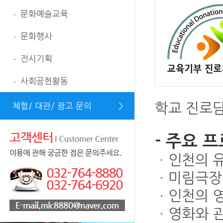
문화예술교육
-
문화행사
-
전시기획
-
사회공헌활동
-
학교 진로담
체험/ 대관/ 광고 문의
＞
- 주요 
ㆍ인천의 
ㆍ미림극장 
ㆍ인천의 
ㆍ영화와 