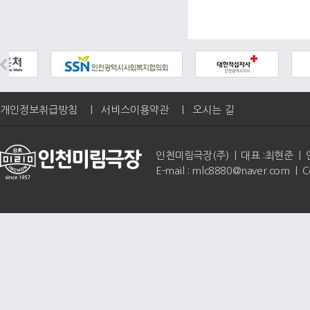
개인정보취급방침
|
서비스이용약관
|
오시는 길
인천미림극장(주) | 대표 :최현준 | 인천광역
E-mail : mlc8880@naver.com | 