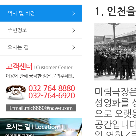
1. 인천을
역사 및 비전
＞
주변정보
＞
오시는 길
＞
미림극장은 
성영화를 
으로 오랫
공간입니다.
일 영화 