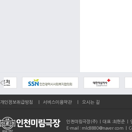
개인정보취급방침
|
서비스이용약관
|
오시는 길
인천미림극장(주) | 대표 :최현준 | 인천광역
E-mail : mlc8880@naver.com | 