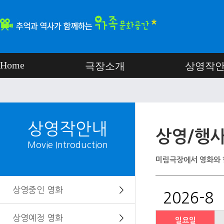
Home
극장소개
상영작
상영작안내
상영/행사
Movie Introduction
미림극장에서 영화와 
상영중인 영화
＞
2026-8
상영예정 영화
＞
일요일