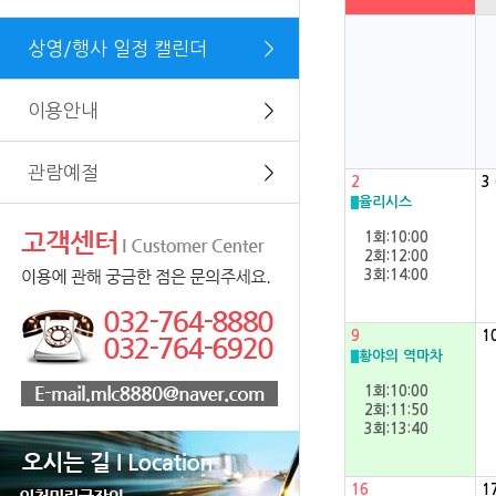
상영/행사 일정 캘린더
＞
이용안내
＞
관람예절
＞
2
3
율리시스
1회:10:00
2회:12:00
3회:14:00
9
1
황야의 역마차
1회:10:00
2회:11:50
3회:13:40
16
1