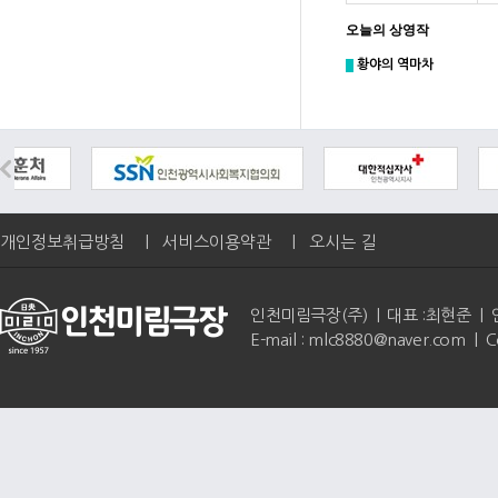
오늘의 상영작
황야의 역마차
개인정보취급방침
|
서비스이용약관
|
오시는 길
인천미림극장(주) | 대표 :최현준 | 인천광역
E-mail : mlc8880@naver.com | 