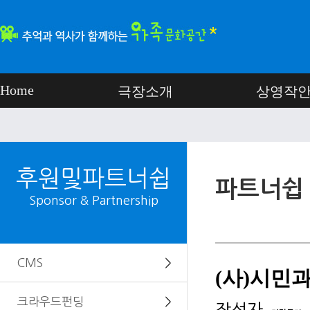
Home
극장소개
상영작
후원및파트너쉽
파트너쉽
Sponsor & Partnership
CMS
＞
(사)시민
크라우드펀딩
＞