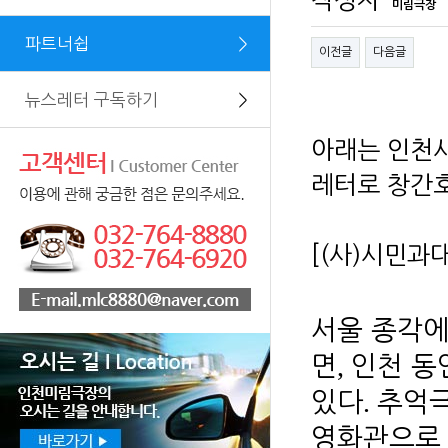
작성자
미림극장
파트너쉽
＞
이전글
다음글
뉴스레터 구독하기
＞
아래는 인천
레터로 창간
[(사)시민과
서울 종각에
,
면
인천 동
.
있다
추억
영화관으로 