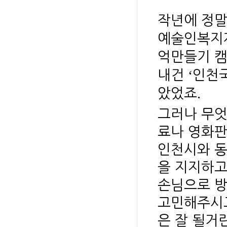
작년에 정말
예술인복지
억만들기 
‘
내건
인천
.
았었죠
그러나 무
료나 영화판
인천시와 동
을 지지하고
손님으로 방
고민해주시고
은 잘 될거