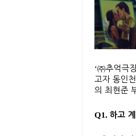
‘
㈜
추억극장
고자 동인천
의 최현준 
Q1.
하고 