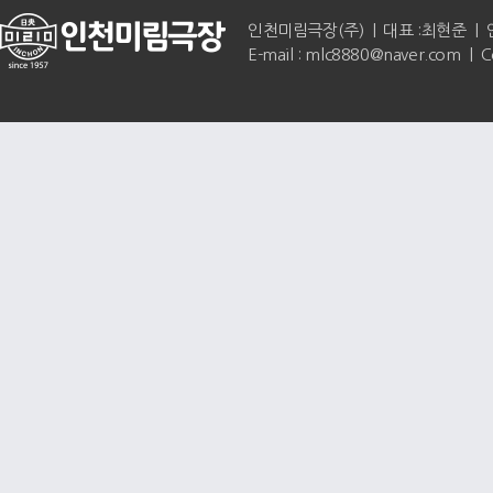
인천미림극장(주) | 대표 :최현준 | 인천광역
E-mail : mlc8880@naver.com | 