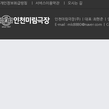
개인정보취급방침
|
서비스이용약관
|
오시는 길
인천미림극장(주) | 대표 :최현준 | 인천광역
E-mail : mlc8880@naver.com | 