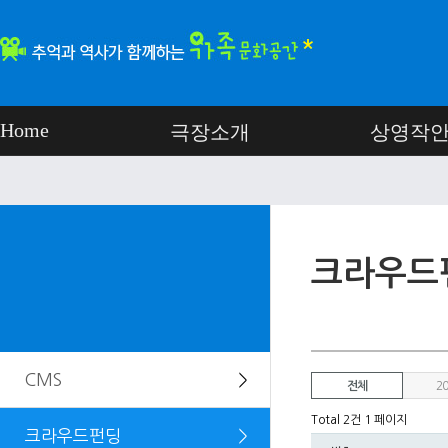
Home
극장소개
상영작
크라우드
CMS
＞
전체
20
Total 2건
1 페이지
크라우드펀딩
＞