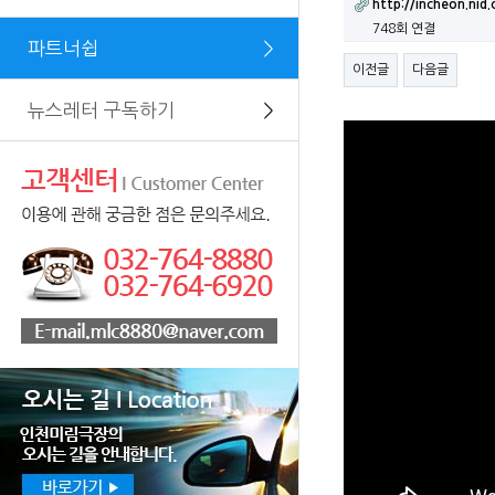
http://incheon.nid.o
748회 연결
파트너쉽
＞
이전글
다음글
뉴스레터 구독하기
＞