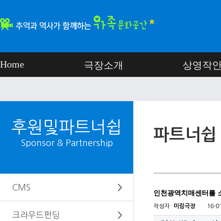
Home
극장소개
상영작
후원및파트너쉽
파트너쉽
Sponsor & Partnership
CMS
＞
인천광역치매센터를 
작성자
미림극장
16-0
크라우드펀딩
＞