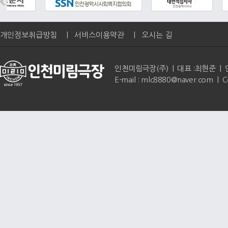
개인정보취급방침
|
서비스이용약관
|
오시는 길
인천미림극장(주) | 대표 :최현준 | 인천광역
E-mail : mlc8880@naver.com | 