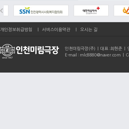
개인정보취급방침
|
서비스이용약관
|
오시는 길
인천미림극장(주) | 대표 :최현준 | 인천광역
E-mail : mlc8880@naver.com | 