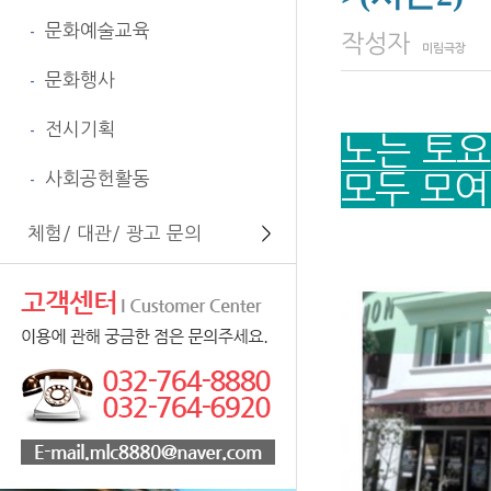
문화예술교육
-
페이지 정보
작성자
미림극장
문화행사
-
전시기획
-
노는
토요
사회공헌활동
모두 모
-
체험/ 대관/ 광고 문의
＞