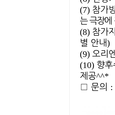
(7)
참가
는 극장에
(8)
참가
)
별 안내
(9)
오리
(10)
향후
^^*
제공
:
□
문의