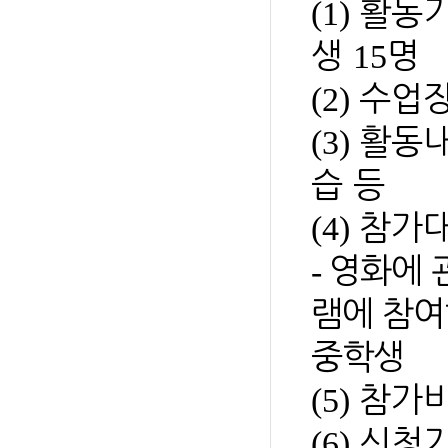
(1)
활동
15
생
명
(2)
수업
(3)
활동
습 등
(4)
참가
-
영화에 
램에 참여
중학생
(5)
참가
(6)
신청