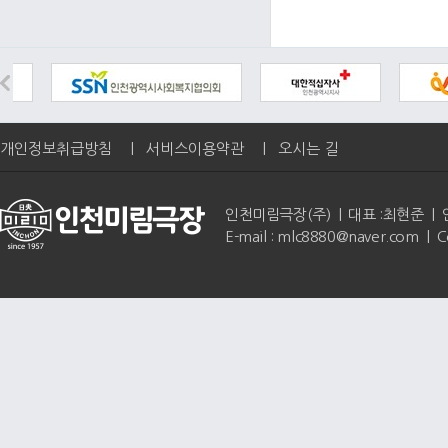
개인정보취급방침
|
서비스이용약관
|
오시는 길
인천미림극장(주) | 대표 :최현준 | 인천광역
E-mail : mlc8880@naver.com | 