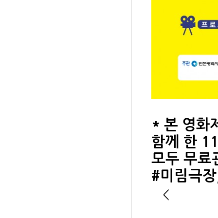
​* 본 
함께 한 
모두 무료
#미림극장
<