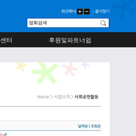
화면확대
즐겨찾기
|
객센터
후원및파트너쉽
Home
> 사업소개
>
사회공헌활동
날짜순
|
조회순