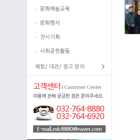
문화예술교육
-
문화행사
-
전시기획
-
사회공헌활동
-
체험/ 대관/ 광고 문의
＞