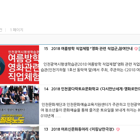
5건
1 페이지
15
2018 여름방학 직업체험 「영화 관련 직업군」참여안내
인천광역시평생학습관​2018 여름방학 직업체험「영화 관련 직
습관(인천지하철 1호선 동막역 앞)에서 주최, 주관하는 <2018 여름
14
2018 인천꿈다락토요문화학교 <다시만난세계-영화로만
인천문화재단과 인천문화예술교육지원센터가 주관하고 인천광역
여 청소년들이 문화예술을 통해 즐거운 토요일을 보내게 하자는 
018년에 .....
13
2018 어르신문화동아리 <미림낭만극장>