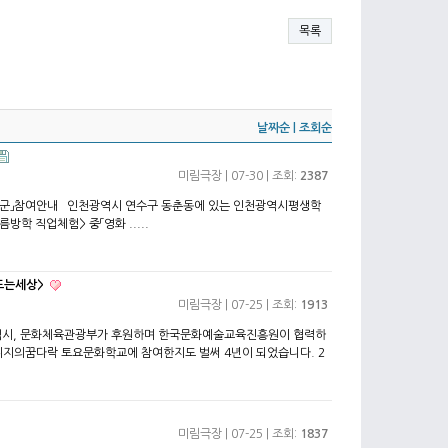
목록
날짜순
|
조회순
미림극장
| 07-30 | 조회:
2387
업군」참여안내 인천광역시 연수구 동춘동에 있는 인천광역시평생학
방학 직업체험> 중「영화 .....
드는세상>
미림극장
| 07-25 | 조회:
1913
시, 문화체육관광부가 후원하며 한국문화예술교육진흥원이 협력하
취지의꿈다락 토요문화학교에 참여한지도 벌써 4년이 되었습니다. 2
미림극장
| 07-25 | 조회:
1837