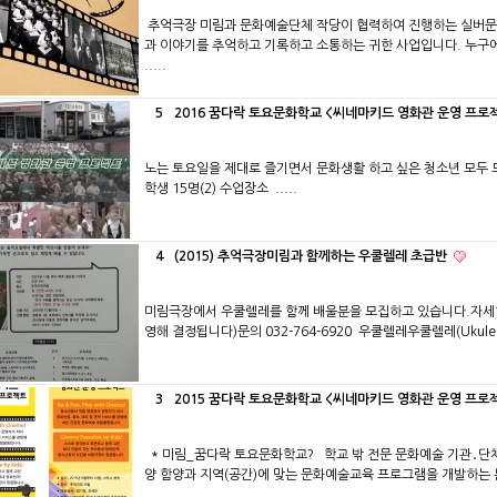
추억극장 미림과 문화예술단체 작당이 협력하여 진행하는 실버문
과 이야기를 추억하고 기록하고 소통하는 귀한 사업입니다. 누구
.....
5
2016 꿈다락 토요문화학교 <씨네마키드 영화관 운영 프로
노는 토요일을 제대로 즐기면서 문화생활 하고 싶은 청소년 모두 모여라
학생 15명(2) 수업장소 .....
4
(2015) 추억극장미림과 함께하는 우쿨렐레 초급반
미림극장에서 우쿨렐레를 함께 배울분을 모집하고 있습니다.자세한
영해 결정됩니다)문의 032-764-6920 우쿨렐레우쿨렐레(Ukulele
3
2015 꿈다락 토요문화학교 <씨네마키드 영화관 운영 프로
* 미림_꿈다락 토요문화학교? 학교 밖 전문 문화예술 기관․단
양 함양과 지역(공간)에 맞는 문화예술교육 프로그램을 개발하는 
.....