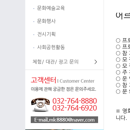
문화예술교육
-
어르
문화행사
-
전시기획
-
○
프
○
프
사회공헌활동
-
○
참 
○
모 
체험/ 대관/ 광고 문의
＞
○
모 
○
주
○
운
○
참
○
문
※
영
.
니다