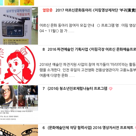
열람중
2017 어르신문화동아리 <미림영상제작단 '부귀(富貴) 
어르신 문화 동아리 참여자 모집 안내 ○ 프로그램 명 : 미림 영상제
04 ~ 11월○ 참 가 .....
8
2016 파견예술인 기획사업 <미림극장 어르신 문화예술프
2016년 예술인 파견지원 사업의 참여 작가들이 ‘미리미’라는 
램을 소개한다. 인천 유일의 고전영화 전용상영관이자 고용노동부
여름에 다양한 문화 .....
7
(2016) 청소년진로체험나눔터 프로그램
6
(문화예술단체 작당 협력사업) 2016 영상자서전 프로젝트