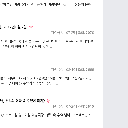
로청춘」에미림극장의 연극동아리 '미림낭만극장' 어르신들이 올해는
2017년 8월 7일)
미림극장
| 07-25 | 조회:
2076
 학생들의 꿈과 끼를 키우고 진로선택에 도움을 주고자 아래와 같
여름방학 영화관련 직업체험나. 체 .....
미림극장
| 08-19 | 조회:
2666
12시부터 3시까지(2017년8월 16일 ~2017년 12월2일까지○
관 운영체험 ○ 수업장소 : 추억극장 .....
녀, 추억의 명화 속 주인공 되기>
미림극장
| 07-24 | 조회:
2610
 ○ 프로그램 명 : 미림 더빙극장 '영화 속 추억 남녀' 프로젝트○ 프