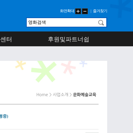
화면확대
즐겨찾기
|
객센터
후원및파트너쉽
Home
> 사업소개
>
문화예술교육
행중)