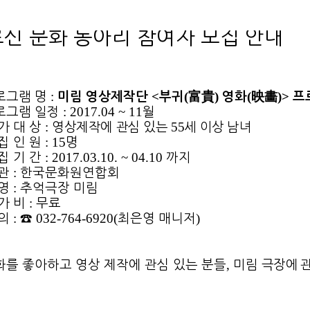
신 문화 동아리 참여자 모집 안내
:
<
(
)
(
)>
로그램 명
미림 영상제작단
부귀
富貴
영화
映畵
프
: 2017.04 ~ 11
로그램 일정
월
:
55
가 대 상
영상제작에 관심 있는
세 이상 남녀
: 15
집 인 원
명
: 2017.03.10. ~ 04.10
집 기 간
까지
:
 관
한국문화원연합회
:
 영
추억극장 미림
:
 가 비
무료
:
032-764-6920(
)
 의
☎
최은영 매니저
,
화를 좋아하고 영상 제작에 관심 있는 분들
미림
극장에 