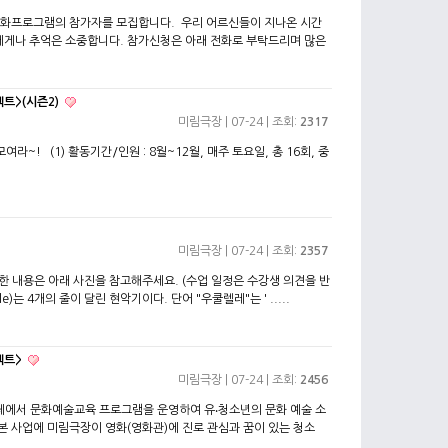
화프로그램의 참가자를 모집합니다. 우리 어르신들이 지나온 시간
에게나 추억은 소중합니다. 참가신청은 아래 전화로 부탁드리며 많은
젝트>(시즌2)
미림극장
| 07-24 | 조회:
2317
~! (1) 활동기간/인원 : 8월~12월, 매주 토요일, 총 16회, 중
미림극장
| 07-24 | 조회:
2357
 내용은 아래 사진을 참고해주세요. (수업 일정은 수강생 의견을 반
)는 4개의 줄이 달린 현악기이다. 단어 "우쿨렐레"는 ' .....
젝트>
미림극장
| 07-24 | 조회:
2456
체에서 문화예술교육 프로그램을 운영하여 유‧청소년의 문화 예술 소
본 사업에 미림극장이 영화(영화관)에 진로 관심과 꿈이 있는 청소