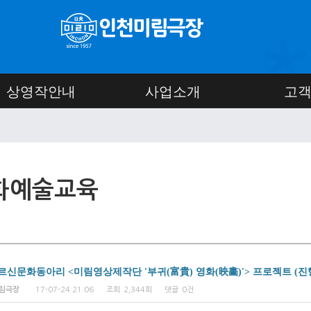
상영작안내
사업소개
고
화예술교육
 어르신문화동아리 <미림영상제작단 '부귀(富貴) 영화(映畵)'> 프로젝트 (진
보
림극장
17-07-24 21:06
조회
2,344회
댓글
0건