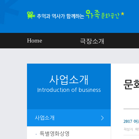
Home
극장소개
사업소개
문
Introduction of business
사업소개
＞
2017
페이지 정
작성자
미
특별영화상영
-