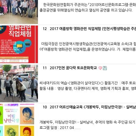
한국문화원연합회가 주관하는 「2018어르신문화프로그램-문화
출장공연을 위해열심히 연습하고 열심히 공연을 하고 있습니다.
12
2017 여름방학 영화관련 직업체험 (인천시평생학습관 주관, 
미림극장은 인천광역시평생학습관(인천광역시교육청 소속)과 함께
이「여름방학 영화관련 직업체험」을 운영하였습니다. 가. 체험이름: 
11
2017인천 꿈다락 토요문화학교
씨네마키드의 역습-<영화관이 살아있다>○ 활동기간 : 매주 토요일 
활동 내용 : 영상 촬영, 다큐멘터리 제작, 영화제 기획과 홍보, 영화
10
2017 어르신예술교육 <개봉박두, 미림낭만극장! - 실버남
개봉박두, 미림낭만극장! ​- 실버남녀, 추억의 명화 속 주인공 되기
로그램 일정 : 2017.04 .....