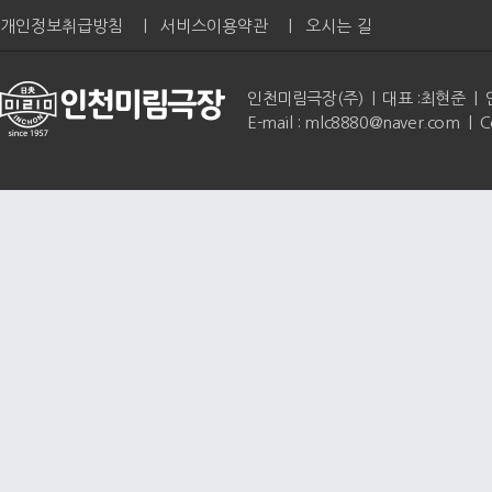
개인정보취급방침
|
서비스이용약관
|
오시는 길
인천미림극장(주) | 대표 :최현준 | 인천광역
E-mail : mlc8880@naver.com | 