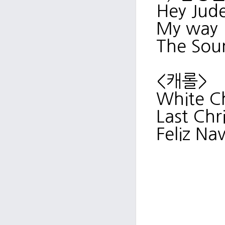
Hey Jude
My way 
The Sou
<캐롤>
White Ch
Last Ch
Feliz Na