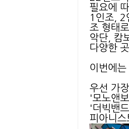
필요에 
1인조, 2
조 형태
악단, 캄
다양한 
이번에는 
우선 가장
'모노앤
'더빅밴드
피아니스트