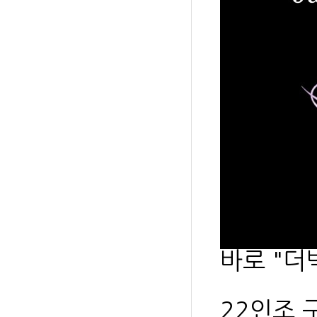
바로 "더
22인조 