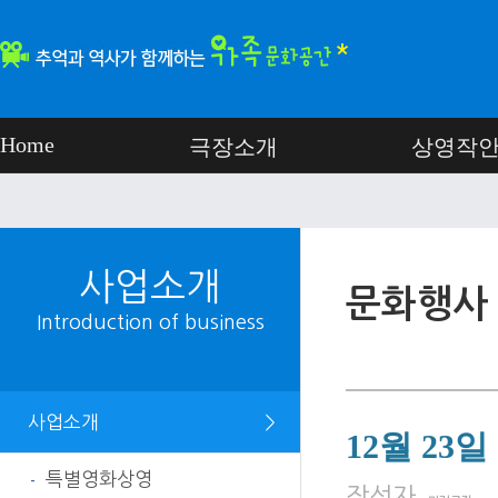
Home
극장소개
상영작
사업소개
문화행사
Introduction of business
사업소개
＞
12월 23
특별영화상영
-
페이지 정보
작성자