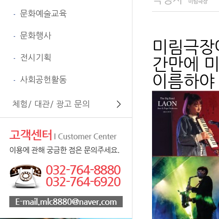
미림극장
문화예술교육
-
문화행사
-
​미림극장
전시기획
-
간만에 
이름하야 
사회공헌활동
-
체험/ 대관/ 광고 문의
＞