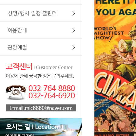
상영/행사 일정 캘린더
＞
이용안내
＞
관람예절
＞