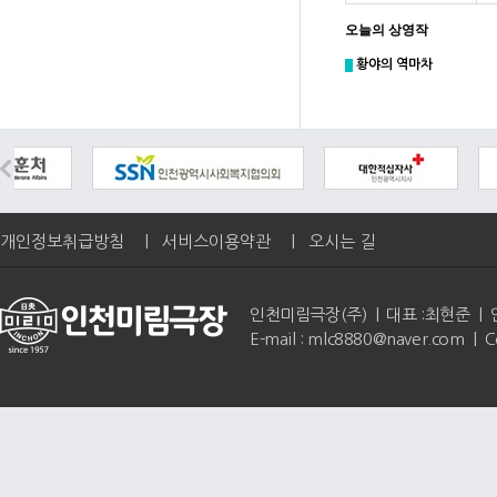
오늘의 상영작
황야의 역마차
개인정보취급방침
|
서비스이용약관
|
오시는 길
인천미림극장(주) | 대표 :최현준 | 인천광역
E-mail : mlc8880@naver.com | 