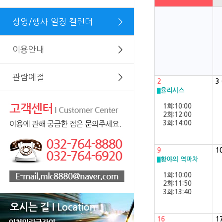
상영/행사 일정 캘린더
＞
이용안내
＞
관람예절
＞
2
3
율리시스
1회:10:00
2회:12:00
3회:14:00
9
1
황야의 역마차
1회:10:00
2회:11:50
3회:13:40
16
1