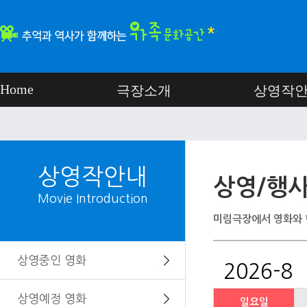
Home
극장소개
상영작
상영작안내
상영/행사
Movie Introduction
미림극장에서 영화와 
상영중인 영화
＞
2026-8
상영예정 영화
＞
일요일