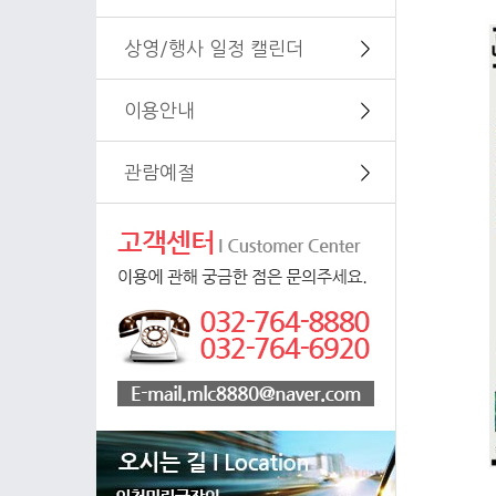
상영/행사 일정 캘린더
＞
이용안내
＞
관람예절
＞