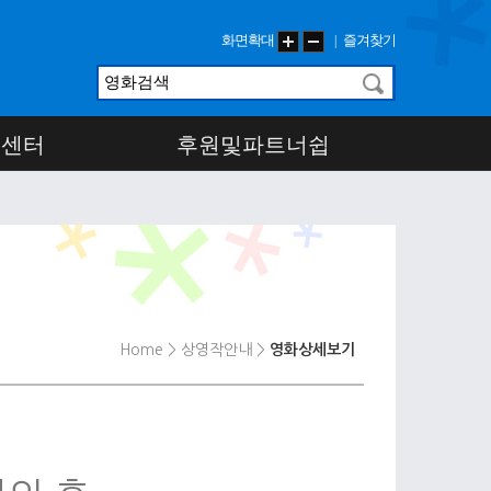
화면확대
즐겨찾기
|
객센터
후원및파트너쉽
Home
> 상영작안내
>
영화상세보기