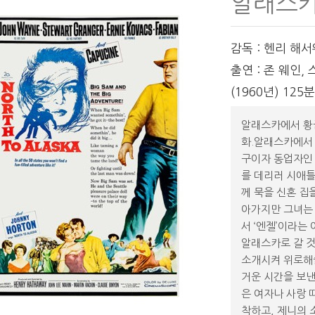
알래스카
감독 : 헨리 해
출연 : 존 웨인,
(1960년) 125
알래스카에서 황금
화.알래스카에서 
구이자 동업자인 
를 데리러 시애틀
께 묵을 신혼 집
아가지만 그녀는 
서 ‘엔젤’이라는
알래스카로 갈 것
소개시켜 위로해
거운 시간을 보낸
은 여자나 사랑 
착하고, 제니의 