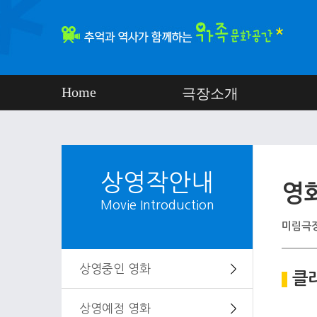
Home
극장소개
상영작안내
영
Movie Introduction
미림극장
상영중인 영화
＞
클
상영예정 영화
＞