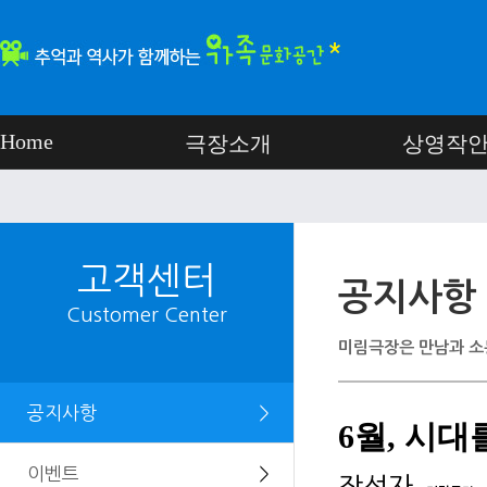
Home
극장소개
상영작
고객센터
공지사항
Customer Center
미림극장은 만남과 소
공지사항
＞
6월, 시
이벤트
＞