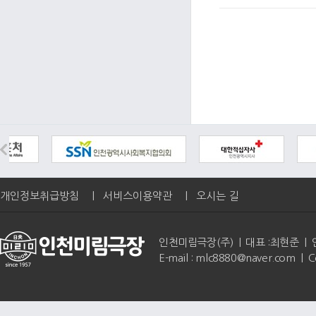
개인정보취급방침
|
서비스이용약관
|
오시는 길
인천미림극장(주) | 대표 :최현준 | 인천광역
E-mail : mlc8880@naver.com | 