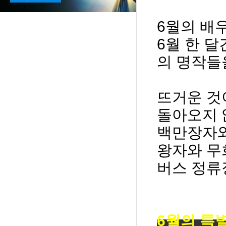
6
월의 배
6
월 한 
의 명작들
뜨거운 것
돌아오지 
백만장자와
왕자와 
버스 정
6
월의 특