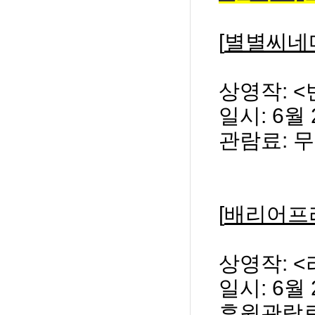
[
별별씨네
상영작
: <
일시
: 6
월
관람료
:
무
[
배리어프
상영작
: <
일시
: 6
월
후원관람