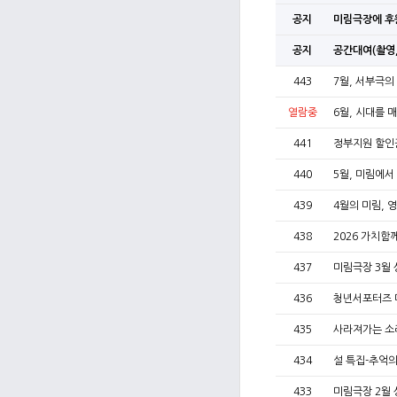
공지
미림극장에 후
공지
공간대여(촬영,
443
7월, 서부극의
열람중
6월, 시대를 
441
정부지원 할인
440
5월, 미림에서
439
4월의 미림, 
438
2026 가치
437
미림극장 3월 
436
청년서포터즈 
435
사라져가는 소리
434
설 특집-추억
433
미림극장 2월 