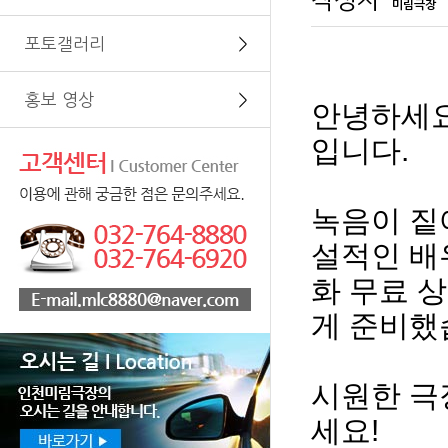
작성자
미림극장
포토갤러리
＞
홍보 영상
＞
안녕하세
입니다
.
녹음이 
설적인 
화 무료 
게 준비했
시원한 극
세요
!