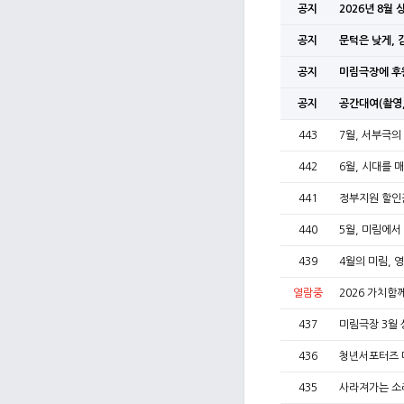
공지
2026년 8월
공지
문턱은 낮게, 
공지
미림극장에 후
공지
공간대여(촬영,
443
7월, 서부극의
442
6월, 시대를 
441
정부지원 할인
440
5월, 미림에서
439
4월의 미림, 
열람중
2026 가치
437
미림극장 3월 
436
청년서포터즈 
435
사라져가는 소리