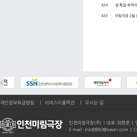
434
설 특집-추억
433
미림극장 2월 
개인정보취급방침
|
서비스이용약관
|
오시는 길
인천미림극장(주) | 대표 :최현준 | 인천광역
E-mail : mlc8880@naver.com | 