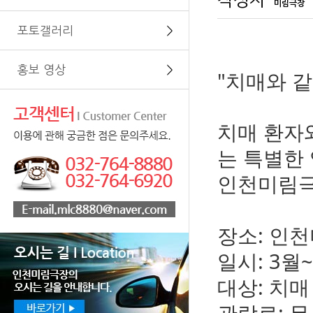
작성자
미림극장
포토갤러리
＞
홍보 영상
＞
"치매와 같
치매 환자와
는 특별한
인천미림극
장소: 인
일시: 3월
대상: 치매
관람료: 무