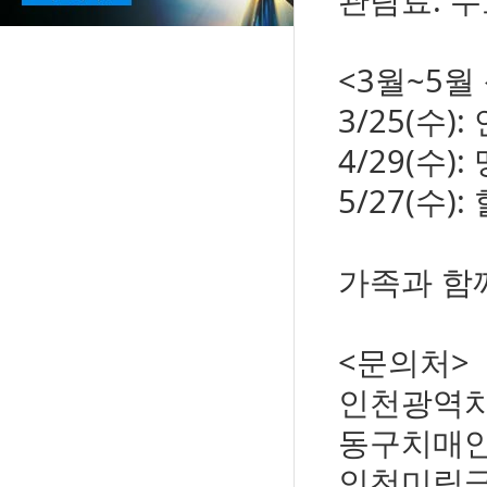
<3월~5월
3/25(수)
4/29(수)
5/27(수
가족과 함
<문의처>
인천광역치매
동구치매안심
인천미림극장: