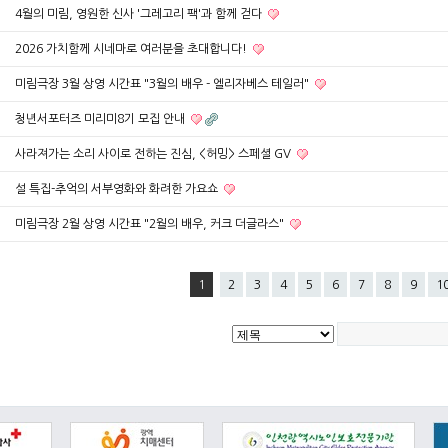
4월의 미림, 영원한 신사 '그레고리 팩'과 함께 걷다
2026 가치함께 시네마로 여러분을 초대합니다!
미림극장 3월 상영 시간표 "3월의 배우 - 엘리자베스 테일러"
청년서포터즈 미리미8기 모집 안내
사라져가는 소리 사이로 전하는 진심, <허밍> 스페셜 GV
설 특집-추억의 서부영화와 화려한 가요쇼
미림극장 2월 상영 시간표 "2월의 배우, 커크 더글라스"
1
2
3
4
5
6
7
8
9
1