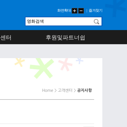
화면확대
즐겨찾기
|
객센터
후원및파트너쉽
Home
> 고객센터
>
공지사항