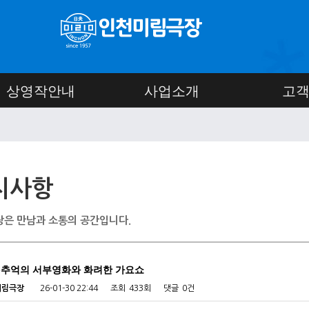
상영작안내
사업소개
고
지사항
은 만남과 소통의 공간입니다.
-추억의 서부영화와 화려한 가요쇼
미림극장
26-01-30 22:44
조회
433회
댓글
0건