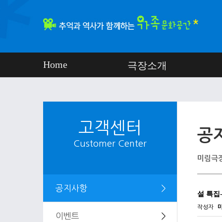
Home
극장소개
고객센터
공
Customer Center
미림극장
공지사항
＞
설 특집
작성자
이벤트
＞