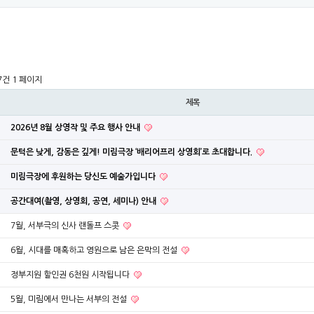
47건
1 페이지
제목
2026년 8월 상영작 및 주요 행사 안내
문턱은 낮게, 감동은 깊게! 미림극장 ‘배리어프리 상영회’로 초대합니다.
미림극장에 후원하는 당신도 예술가입니다
공간대여(촬영, 상영회, 공연, 세미나) 안내
7월, 서부극의 신사 랜돌프 스콧
6월, 시대를 매혹하고 영원으로 남은 은막의 전설
정부지원 할인권 6천원 시작됩니다
5월, 미림에서 만나는 서부의 전설