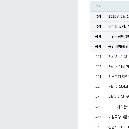
번호
공지
2026년 8월
공지
문턱은 낮게, 
공지
미림극장에 후
공지
공간대여(촬영,
443
7월, 서부극의
442
6월, 시대를 
441
정부지원 할인
440
5월, 미림에서
439
4월의 미림, 
438
2026 가치
437
미림극장 3월 
436
청년서포터즈 