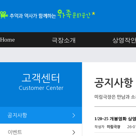
Home
극장소개
상영작
고객센터
공지사항
Customer Center
미림극장은 만남과 소
공지사항
＞
1/20~25 개봉영화 
작성자
미림극장
26-0
이벤트
＞