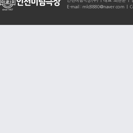
인천미림극장(주) | 대표 :최현준 | 인천광역
E-mail : mlc8880@naver.com | 