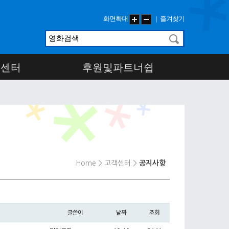
화면확대
즐겨찾기
|
객센터
후원및파트너쉽
Home
> 고객센터
>
공지사항
글쓴이
날짜
조회