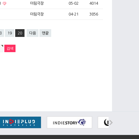
1
미림극장
05-02
4014
미림극장
04-21
3856
8
19
20
다음
맨끝