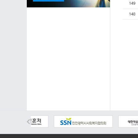
149
148