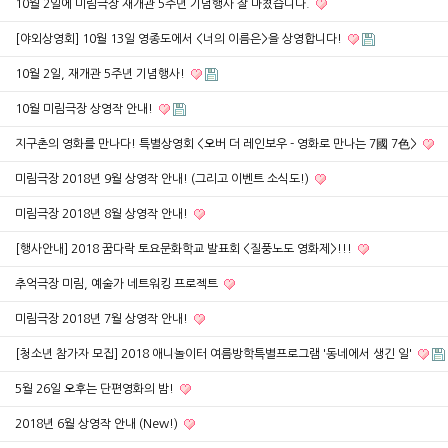
10월 2일에 미림극장 재개관 5주년 기념행사 잘 마쳤습니다.
[야외상영회] 10월 13일 영종도에서 <너의 이름은>을 상영합니다!
10월 2일, 재개관 5주년 기념행사!
10월 미림극장 상영작 안내!
지구촌의 영화를 만나다! 특별상영회 <오버 더 레인보우 - 영화로 만나는 7國 7色>
미림극장 2018년 9월 상영작 안내! (그리고 이벤트 소식도!)
미림극장 2018년 8월 상영작 안내!
[행사안내] 2018 꿈다락 토요문화학교 발표회 <질풍노도 영화제>!!!
추억극장 미림, 예술가 네트워킹 프로젝트
미림극장 2018년 7월 상영작 안내!
[청소년 참가자 모집] 2018 애니놀이터 여름방학특별프로그램 '동네에서 생긴 일'
5월 26일 오후는 단편영화의 밤!
2018년 6월 상영작 안내 (New!)