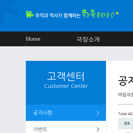
Home
극장소개
고객센터
공
Customer Center
미림극장
공지사항
＞
Total 4
번호
이벤트
＞