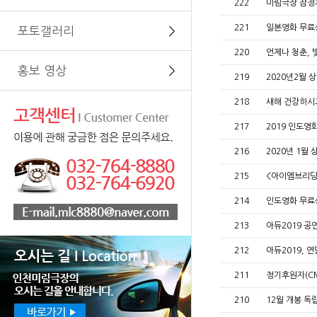
222
미림극장 잠정
221
일본영화 무료
포토갤러리
＞
220
언제나 청춘,
홍보 영상
＞
219
2020년2월 
218
새해 건강하시
217
2019 인도영
216
2020년 1월
215
<아이엠브리딩
214
인도영화 무료
213
아듀2019 공
212
아듀2019, 
211
정기후원자(CM
210
12월 개봉 독