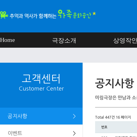
Home
극장소개
상영작
고객센터
공지사항
Customer Center
미림극장은 만남과 소
공지사항
＞
Total 447건
16 페이지
번호
이벤트
＞