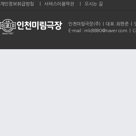
개인정보취급방침
|
서비스이용약관
|
오시는 길
인천미림극장(주) | 대표 :최현준 | 인천광역
E-mail : mlc8880@naver.com | 