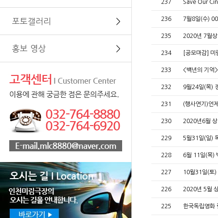
237
Save Our 
236
7월8일(수) 
포토갤러리
＞
235
2020년 7월
홍보 영상
＞
234
[공모마감] 미
233
<백년의 기억
232
9월24일(목
231
(행사연기)언제
230
2020년6월 
229
5월31일(일)
228
6월 11일(목
227
10월31일(토
226
2020년 5월
225
한국독립영화 