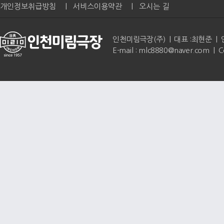
개인정보취급방침
|
서비스이용약관
|
오시는 길
인천미림극장(주) | 대표 :최현준 | 인천광역
E-mail : mlc8880@naver.com | 