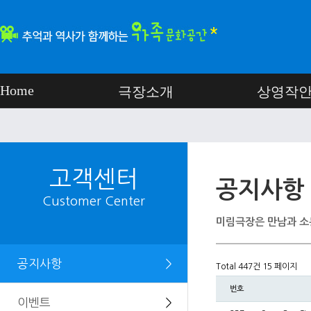
Home
극장소개
상영작
고객센터
공지사항
Customer Center
미림극장은 만남과 소
공지사항
＞
Total 447건
15 페이지
번호
이벤트
＞