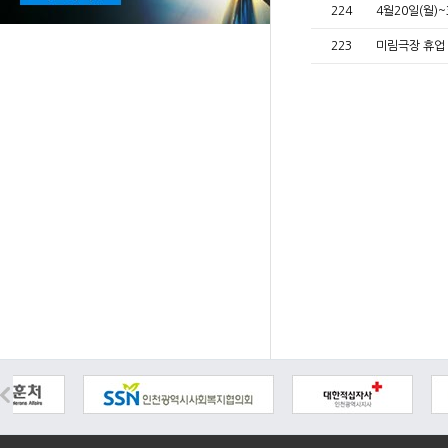
224
4월20일(월)
223
미림극장 휴업 