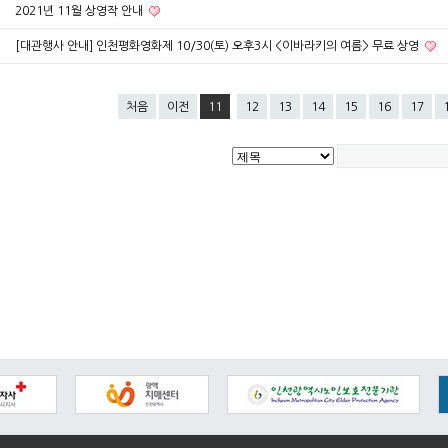
2021년 11월 상영작 안내
[대관행사 안내] 인천평화영화제 10/30(토) 오후3시 <이바라키의 여름> 무료 상영
처음
이전
11
12
13
14
15
16
17