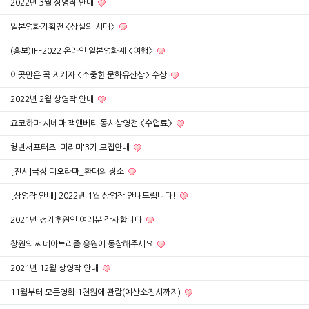
2022년 3월 상영작 안내
일본영화기획전 <상실의 시대>
(홍보)JFF2022 온라인 일본영화제 <여행>
이곳만은 꼭 지키자 <소중한 문화유산상> 수상
2022년 2월 상영작 안내
요코하마 시네마 잭앤베티 동시상영전 <수업료>
청년서포터즈 '미리미'3기 모집안내
[전시]극장 디오라마_환대의 장소
[상영작 안내] 2022년 1월 상영작 안내드립니다!
2021년 정기후원인 여러분 감사합니다
창원의 씨네아트리좀 응원에 동참해주세요
2021년 12월 상영작 안내
11월부터 모든영화 1천원에 관람(예산소진시까지)