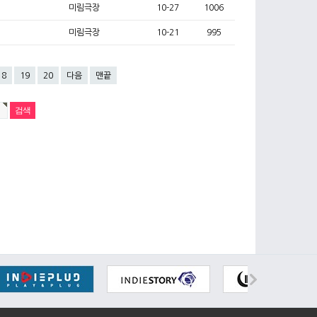
미림극장
10-27
1006
미림극장
10-21
995
18
19
20
다음
맨끝