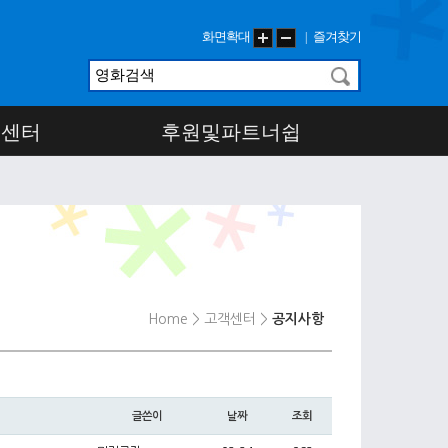
화면확대
즐겨찾기
|
객센터
후원및파트너쉽
Home
> 고객센터
>
공지사항
글쓴이
날짜
조회