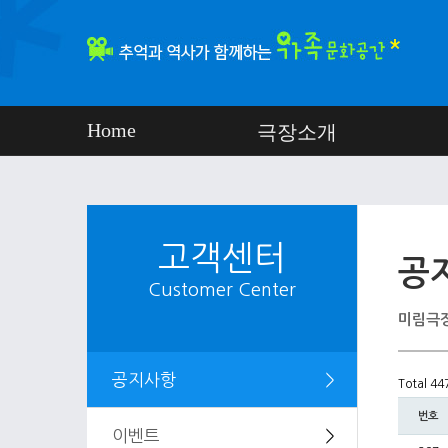
Home
극장소개
고객센터
공
Customer Center
미림극장
공지사항
＞
Total 4
번호
이벤트
＞