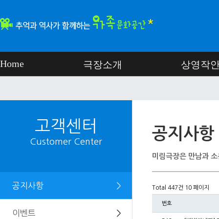
Home
극장소개
상영작
고객센터
공지사항
Customer Center
미림극장은 만남과 소
공지사항
＞
Total 447건
10 페이지
번호
이벤트
＞