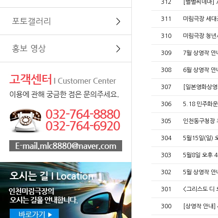
312
[별별씨네마] 
311
미림극장 세대공
포토갤러리
＞
310
미림극장 청년
홍보 영상
＞
309
7월 상영작 
308
6월 상영작 
307
[일본영화상영회]
306
5.18 민주화
305
인천동구청장 
304
5월15일(일)
303
5월8일 오후 
302
5월 상영작 안
301
<그리스도 디
300
[상영작 안내]