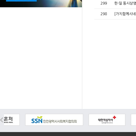
299
한-일 동시상
298
[가치함께시네마