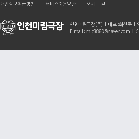
개인정보취급방침
|
서비스이용약관
|
오시는 길
인천미림극장(주) | 대표 :최현준 | 인천광역
E-mail : mlc8880@naver.com | 