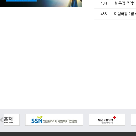
434
설 특집-추억
433
미림극장 2월 