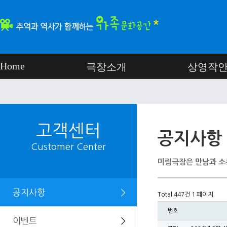
Home
극장소개
상영작
고객센터
공지사항
Customer Center
미림극장은 만남과 소
공지사항
＞
Total 447건
1 페이지
번호
이벤트
＞