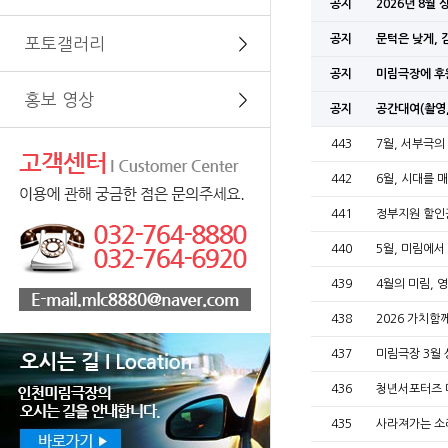
공지
2026년 8월
공지
문턱은 낮게, 
포토갤러리
＞
공지
미림극장에 후
홍보 영상
＞
공지
공간대여(촬영,
443
7월, 서부극의
442
6월, 시대를 
441
정부지원 할인
440
5월, 미림에서
439
4월의 미림, 
438
2026 가치
437
미림극장 3월 
436
청년서포터즈 
435
사라져가는 소리