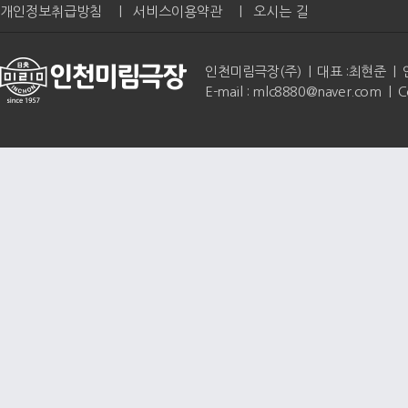
개인정보취급방침
|
서비스이용약관
|
오시는 길
인천미림극장(주) | 대표 :최현준 | 인천광역
E-mail : mlc8880@naver.com | 