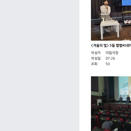
<겨울의 빛> 5월 별별씨네
작성자
미림극장
작성일
07-26
조회
50