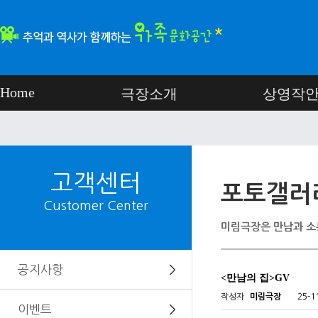
Home
극장소개
상영작
고객센터
포토갤러
Customer Center
미림극장은 만남과 소
공지사항
＞
<만남의 집>GV
작성자
미림극장
25-1
이벤트
＞