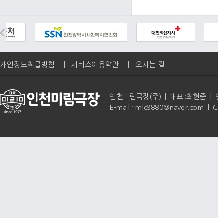
개인정보취급방침
|
서비스이용약관
|
오시는 길
인천미림극장(주) | 대표 :최현준 | 인천광역
E-mail : mlc8880@naver.com | 