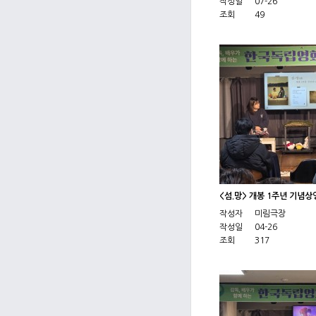
작성일
07-26
조회
49
<섬.망> 개봉 1주년 기념
작성자
미림극장
작성일
04-26
조회
317