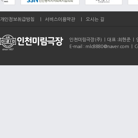
개인정보취급방침
|
서비스이용약관
|
오시는 길
인천미림극장(주) | 대표 :최현준 | 인천광역
E-mail : mlc8880@naver.com | 