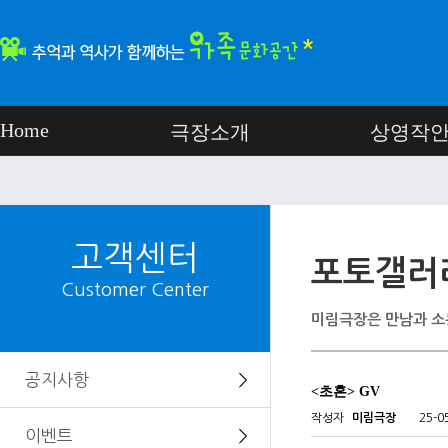
Home
극장소개
상영작
고객센터
포토갤러
Customer Center
미림극장은 만남과 소
공지사항
＞
<초혼> GV
작성자
미림극장
25-0
이벤트
＞