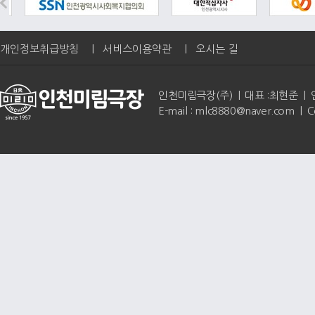
개인정보취급방침
|
서비스이용약관
|
오시는 길
인천미림극장(주) | 대표 :최현준 | 인천광역
E-mail : mlc8880@naver.com | 