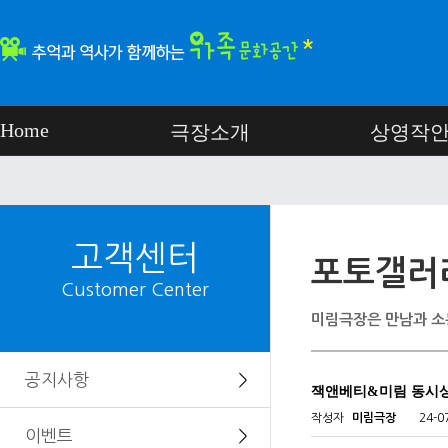
Home
극장소개
상영작
고객센터
포토갤러
Customer Center
미림극장은 만남과 소
공지사항
＞
잭앤베티&미림 동시
작성자
미림극장
24-0
이벤트
＞