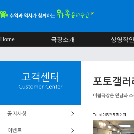
Home
극장소개
상영작
고객센터
포토갤러
Customer Center
미림극장은 만남과 소
공지사항
＞
Total 263건
5 페이지
이벤트
＞