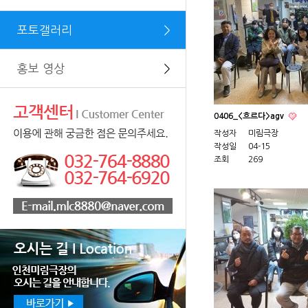
포토갤러리
＞
홍보 영상
＞
0406_<흐르다>agv
작성자
미림극장
작성일
04-15
조회
269