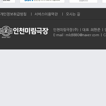
개인정보취급방침
|
서비스이용약관
|
오시는 길
인천미림극장(주) | 대표 :최현준 | 인천광역
E-mail : mlc8880@naver.com | 