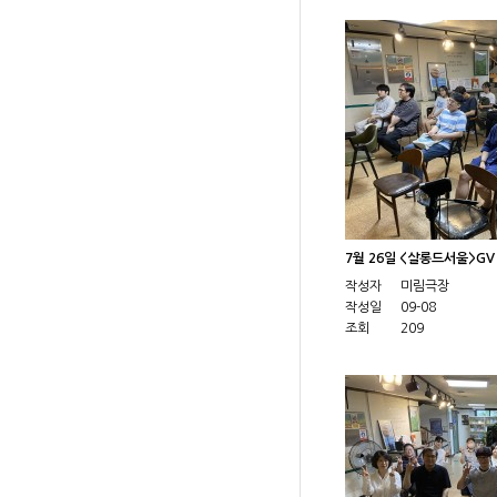
7월 26일 <살롱드서울>G
작성자
미림극장
작성일
09-08
조회
209