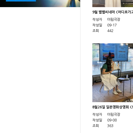
9월 별별씨네마 <어디로가
작성자
미림극장
작성일
09-17
조회
442
8월26일 일본영화상영회 
작성자
미림극장
작성일
09-08
조회
363