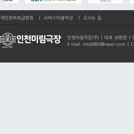
개인정보취급방침
|
서비스이용약관
|
오시는 길
인천미림극장(주) | 대표 :최현준 | 인천광역
E-mail : mlc8880@naver.com | 