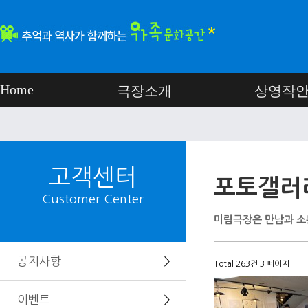
Home
극장소개
상영작
고객센터
포토갤러
Customer Center
미림극장은 만남과 소
공지사항
＞
Total 263건
3 페이지
이벤트
＞