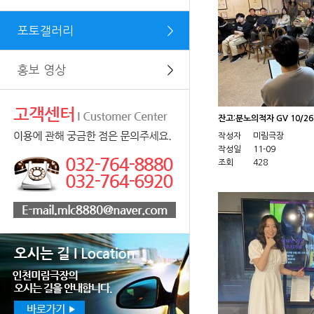
포토갤러리
＞
홍보 영상
＞
잔고:분노의적자 GV 10/2
작성자
미림극장
작성일
11-09
조회
428