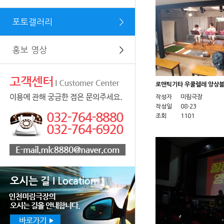
포토갤러리
＞
홍보 영상
＞
로맨틱기타 우쿨렐레 앙상블 (
작성자
미림극장
작성일
08-23
조회
1101