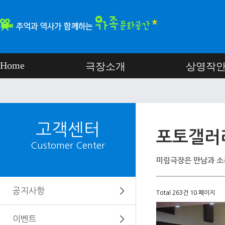
Home
극장소개
상영작
고객센터
포토갤러
Customer Center
미림극장은 만남과 소
공지사항
＞
Total 263건
10 페이지
이벤트
＞