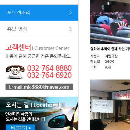
포토갤러리
＞
홍보 영상
＞
영화와 추억이 함께 하는 
작성자
미림극장
작성일
04-29
조회
958