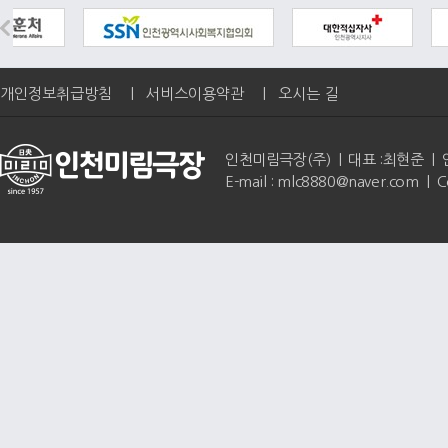
개인정보취급방침
|
서비스이용약관
|
오시는 길
인천미림극장(주) | 대표 :최현준 | 인천광역
E-mail : mlc8880@naver.com | 