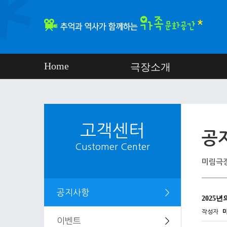
Home
극장소개
고객센터
공
Customer Center
미림극장
공지사항
＞
2025년
작성자
이벤트
＞