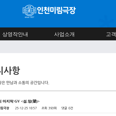
상영작안내
사업소개
고
지사항
은 만남과 소통의 공간입니다.
의 마지막 GV <섬.망(望)>
미림극장
25-12-25 18:57
조회
393회
댓글
0건