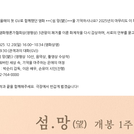
 올해의 첫 GV로 함께했던 영화 **<섬.망(望)>**을 기억하시나요? 2025년의 마무리도 
영화평론가협회상(영평상) 3관왕의 쾌거를 이룬 화제작을 다시 감상하며, 서로의 안부를 묻고
025.12.28(일) 16:00~18:34 (영화상영)
9:30 (관객과의 대화(GV))
섬.망(望)> (영평상 10선, 음악상, 촬영상 수상작)
멈춰버린 세상 속, 기억을 마주하는 은애의 여정
: 박순리 감독, 이은 배우, 손유미 시인(진행)
2-764-8880
작과 끝을 함께해주세요. 극장에서 반갑게 뵙겠습니다!