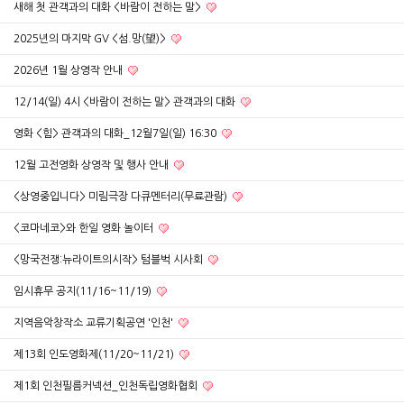
새해 첫 관객과의 대화 <바람이 전하는 말>
2025년의 마지막 GV <섬.망(望)>
2026년 1월 상영작 안내
12/14(일) 4시 <바람이 전하는 말> 관객과의 대화
영화 <힘> 관객과의 대화_12월7일(일) 16:30
12월 고전영화 상영작 및 행사 안내
<상영중입니다> 미림극장 다큐멘터리(무료관람)
<코마네코>와 한일 영화 놀이터
<망국전쟁:뉴라이트의시작> 텀블벅 시사회
임시휴무 공지(11/16~11/19)
지역음악창작소 교류기획공연 '인천'
제13회 인도영화제(11/20~11/21)
제1회 인천필름커넥션_인천독립영화협회