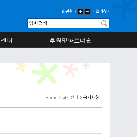
화면확대
즐겨찾기
|
객센터
후원및파트너쉽
Home
> 고객센터
>
공지사항