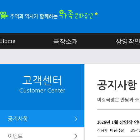
Home
극장소개
상영작
고객센터
공지사항
Customer Center
미림극장은 만남과 소
공지사항
＞
2026년 1월 상영작 안
작성자
미림극장
25-1
이벤트
＞