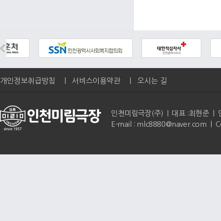
개인정보취급방침
|
서비스이용약관
|
오시는 길
인천미림극장(주) | 대표 :최현준 | 인천광역
E-mail : mlc8880@naver.com | 