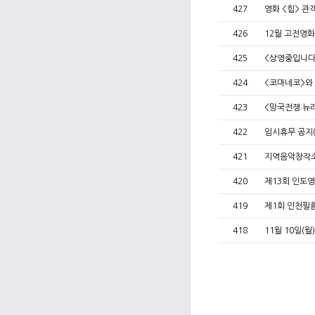
427
영화 <힘> 관객
426
12월 고전영화
425
<상영중입니다
424
<코마네코>와
423
<망국전쟁:뉴
422
임시휴무 공지(1
421
지역음악창작소
420
제13회 인도영화
419
제1회 인천
418
11월 10일(월