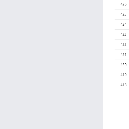
426
425
424
423
422
421
420
419
418