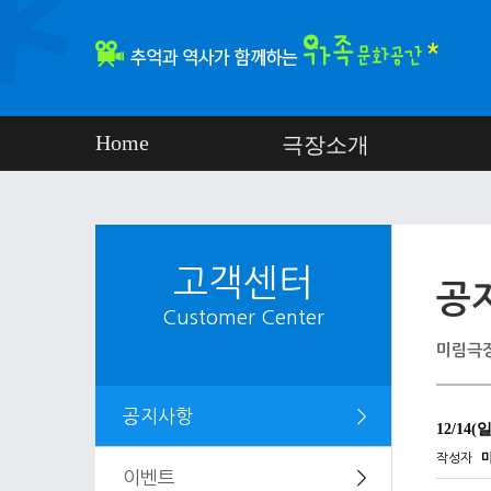
Home
극장소개
고객센터
공
Customer Center
미림극장
공지사항
＞
12/14
작성자
이벤트
＞