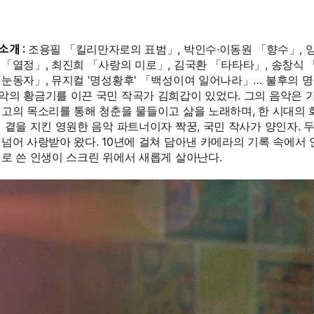
조용필 「킬리만자로의 표범」, 박인수·이동원 「향수」, 양
소개 :
「열정」, 최진희 「사랑의 미로」, 김국환 「타타타」, 송창식 
눈동자」, 뮤지컬 '명성황후' 「백성이여 일어나라」… 불후의 명곡
악의 황금기를 이끈 국민 작곡가 김희갑이 있었다. 그의 음악은 가
최고의 목소리를 통해 청춘을 물들이고 삶을 노래하며, 한 시대의 
 곁을 지킨 영원한 음악 파트너이자 짝꿍, 국민 작사가 양인자. 
 넘어 사랑받아 왔다. 10년에 걸쳐 담아낸 카메라의 기록 속에서
래로 쓴 인생이 스크린 위에서 새롭게 살아난다.