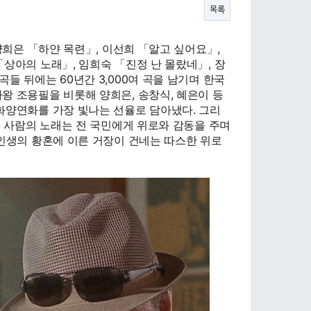
목록
희은 「하얀 목련」, 이선희 「알고 싶어요」,
「상아의 노래」, 임희숙 「진정 난 몰랐네」, 장
들 뒤에는 60년간 3,000여 곡을 남기며 한국
왕 조용필을 비롯해 양희은, 송창식, 혜은이 등
화양연화를 가장 빛나는 선율로 담아냈다. 그리
두 사람의 노래는 전 국민에게 위로와 감동을 주며
 인생의 황혼에 이른 거장이 건네는 따스한 위로