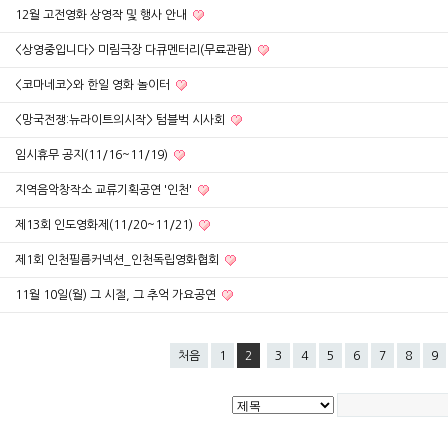
12월 고전영화 상영작 및 행사 안내
<상영중입니다> 미림극장 다큐멘터리(무료관람)
<코마네코>와 한일 영화 놀이터
<망국전쟁:뉴라이트의시작> 텀블벅 시사회
임시휴무 공지(11/16~11/19)
지역음악창작소 교류기획공연 '인천'
제13회 인도영화제(11/20~11/21)
제1회 인천필름커넥션_인천독립영화협회
11월 10일(월) 그 시절, 그 추억 가요공연
처음
1
2
3
4
5
6
7
8
9