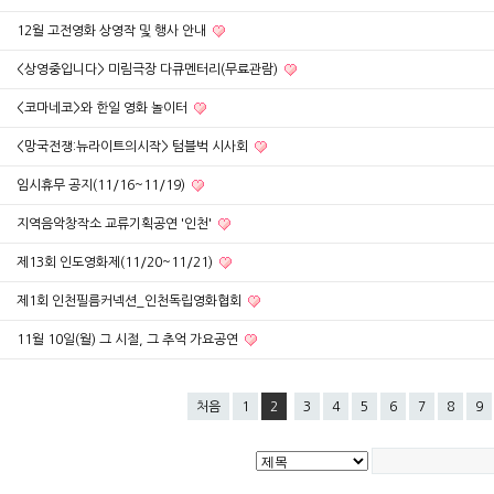
12월 고전영화 상영작 및 행사 안내
<상영중입니다> 미림극장 다큐멘터리(무료관람)
<코마네코>와 한일 영화 놀이터
<망국전쟁:뉴라이트의시작> 텀블벅 시사회
임시휴무 공지(11/16~11/19)
지역음악창작소 교류기획공연 '인천'
제13회 인도영화제(11/20~11/21)
제1회 인천필름커넥션_인천독립영화협회
11월 10일(월) 그 시절, 그 추억 가요공연
처음
1
2
3
4
5
6
7
8
9