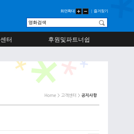
화면확대
즐겨찾기
|
객센터
후원및파트너쉽
Home
> 고객센터
>
공지사항