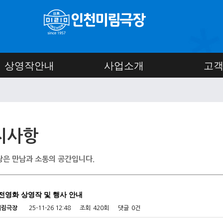
상영작안내
사업소개
고
지사항
은 만남과 소통의 공간입니다.
고전영화 상영작 및 행사 안내
미림극장
25-11-26 12:48
조회
420회
댓글
0건