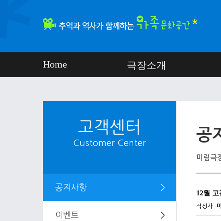
Home
극장소개
고객센터
공
Customer Center
미림극장
공지사항
＞
12월 
작성자
이벤트
＞