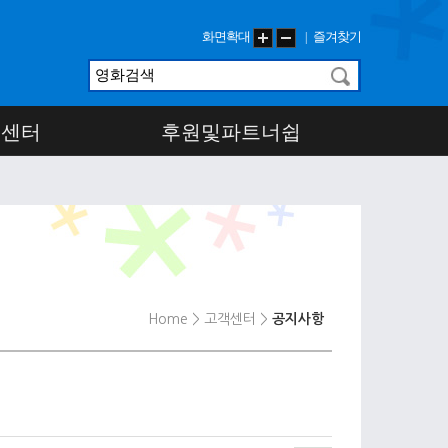
화면확대
즐겨찾기
|
객센터
후원및파트너쉽
Home
> 고객센터
>
공지사항