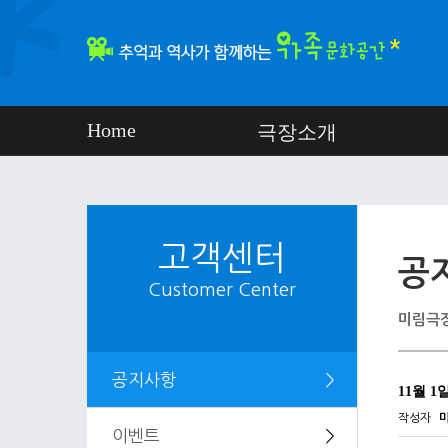
Home
극장소개
고객센터
공
Customer Center
미림극장
공지사항
＞
11월 1
작성자
이벤트
＞