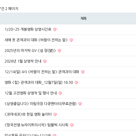
47건
2 페이지
제목
1/20~25 개봉영화 상영시간표
새해 첫 관객과의 대화 <바람이 전하는 말>
2025년의 마지막 GV <섬.망(望)>
2026년 1월 상영작 안내
12/14(일) 4시 <바람이 전하는 말> 관객과의 대화
영화 <힘> 관객과의 대화_12월7일(일) 16:30
12월 고전영화 상영작 및 행사 안내
<상영중입니다> 미림극장 다큐멘터리(무료관람)
<코마네코>와 한일 영화 놀이터
<망국전쟁:뉴라이트의시작> 텀블벅 시사회
임시휴무 공지(11/16~11/19)