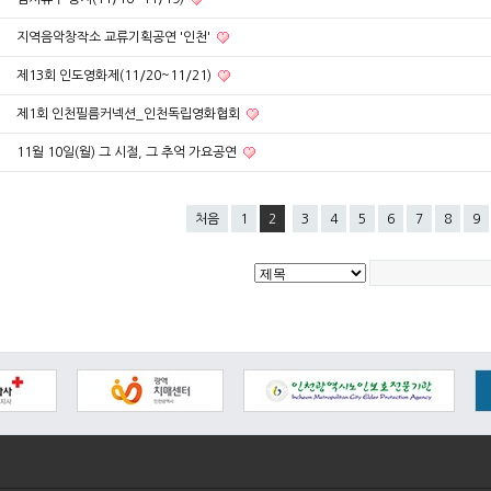
지역음악창작소 교류기획공연 '인천'
제13회 인도영화제(11/20~11/21)
제1회 인천필름커넥션_인천독립영화협회
11월 10일(월) 그 시절, 그 추억 가요공연
처음
1
2
3
4
5
6
7
8
9