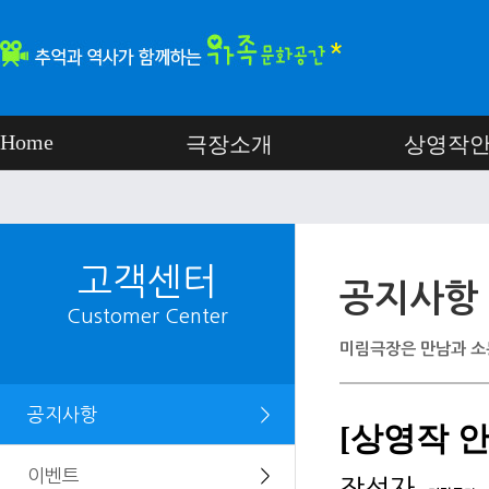
Home
극장소개
상영작
고객센터
공지사항
Customer Center
미림극장은 만남과 소
공지사항
＞
[상영작 안
이벤트
＞