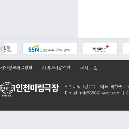
개인정보취급방침
|
서비스이용약관
|
오시는 길
인천미림극장(주) | 대표 :최현준 | 인천광역
E-mail : mlc8880@naver.com | 