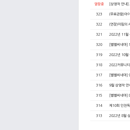
열람중
[상영작 안내]
323
(무료관람)아
322
(연장)미림의 
321
2022년 11
320
[별별씨네마] 1
319
2022년 10
318
2022커뮤니
317
[별별씨네마] 
316
9월 상영작 
315
[별별씨네마] 
314
제10회 인천독
313
2022년 8월