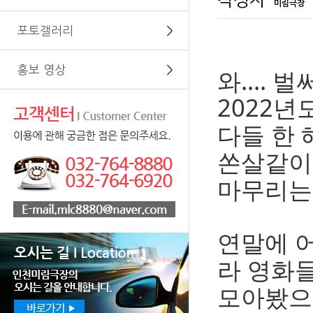
작성자
미림극장
포토갤러리
＞
홍보 영상
＞
와.... 
2022년
다들 한 
쏜살같이
마무리는
연말에 
라 영화
모아봤으