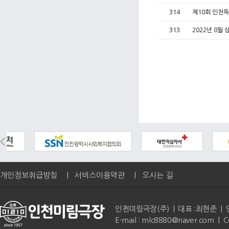
314
제10회 인천독
313
2022년 8월
개인정보취급방침
|
서비스이용약관
|
오시는 길
인천미림극장(주) | 대표 :최현준 | 인천광역
E-mail : mlc8880@naver.com | 