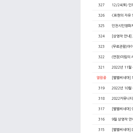
327
12/24(토)
326
<표현의 자유
325
인천시민영화
324
[상영작 안내]
323
(무료관람)아
322
(연장)미림의 
321
2022년 11
열람중
[별별씨네마] 1
319
2022년 10
318
2022커뮤니
317
[별별씨네마] 
316
9월 상영작 
315
[별별씨네마] 