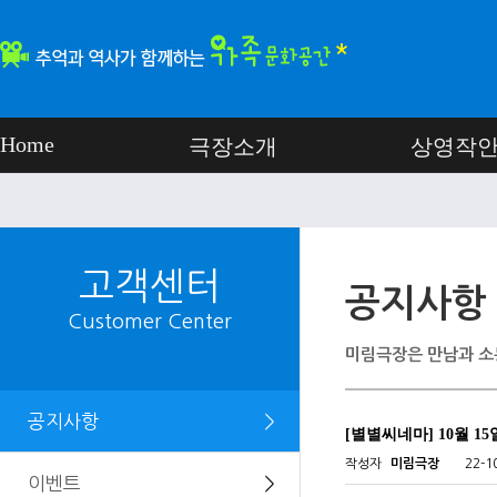
Home
극장소개
상영작
고객센터
공지사항
Customer Center
미림극장은 만남과 소
공지사항
＞
[별별씨네마] 10월 15
작성자
미림극장
22-1
이벤트
＞