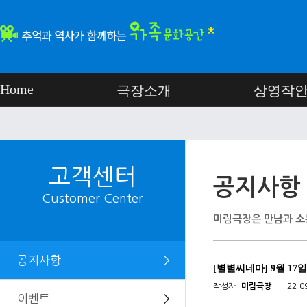
Home
극장소개
상영작
고객센터
공지사항
Customer Center
미림극장은 만남과 소
공지사항
＞
[별별씨네마] 9월 17
작성자
미림극장
22-0
이벤트
＞