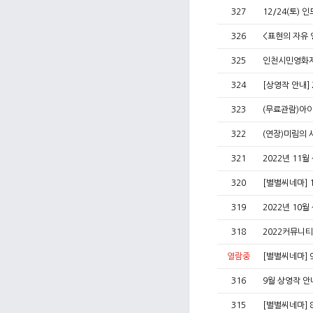
327
12/24(토)
326
<표현의 자유
325
인천시민영화
324
[상영작 안내]
323
(무료관람)아
322
(연장)미림의 
321
2022년 11
320
[별별씨네마] 1
319
2022년 10
318
2022커뮤니
열람중
[별별씨네마] 
316
9월 상영작 
315
[별별씨네마] 