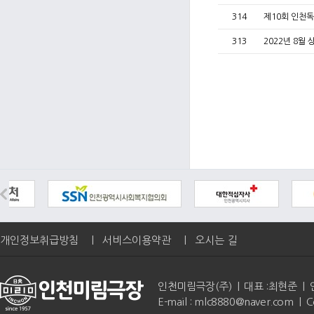
314
제10회 인천독
313
2022년 8월
개인정보취급방침
|
서비스이용약관
|
오시는 길
인천미림극장(주) | 대표 :최현준 | 인천광역
E-mail : mlc8880@naver.com | 