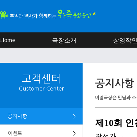
Home
극장소개
상영작
고객센터
공지사항
Customer Center
미림극장은 만남과 소
공지사항
＞
제10회 인
이벤트
＞