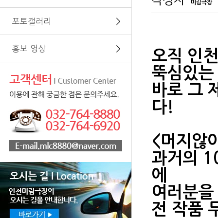
작성자
미림극장
포토갤러리
＞
홍보 영상
＞
오직 인
뚝심있는 
바로 그 
다!
<머지않
과거의 1
에
여러분을
전 작품 