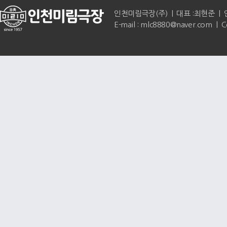
인천미림극장(주) | 대표 :최현준 | 인천광역
E-mail : mlc8880@naver.com | 