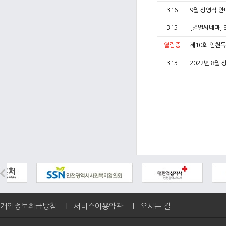
316
9월 상영작 
315
[별별씨네마] 
열람중
제10회 인천독
313
2022년 8월
개인정보취급방침
|
서비스이용약관
|
오시는 길