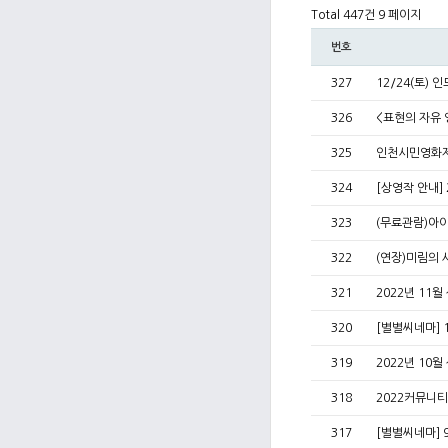
Total 447건
9 페이지
번호
327
12/24(토)
326
<표현의 자유
325
인천시민영화
324
[상영작 안내]
323
(무료관람)아
322
(연장)미림의 
321
2022년 11
320
[별별씨네마] 1
319
2022년 10
318
2022커뮤니
317
[별별씨네마] 