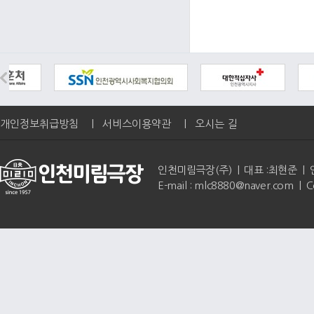
개인정보취급방침
|
서비스이용약관
|
오시는 길
인천미림극장(주) | 대표 :최현준 | 인천광역
E-mail : mlc8880@naver.com | 