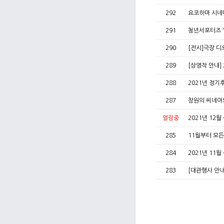
292
요코하마 시네
291
청년서포터즈 
290
[전시]극장 
289
[상영작 안내]
288
2021년 정
287
창원의 씨네아
열람중
2021년 12
285
11월부터 모
284
2021년 11
283
[대관행사 안내