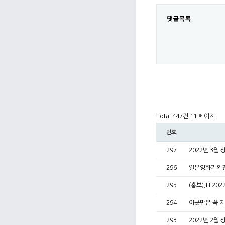
댓글목록
Total 447건
11 페이지
번호
297
2022년 3월
296
일본영화기획전
295
(홍보)JFF2
294
이곳만은 꼭 
293
2022년 2월