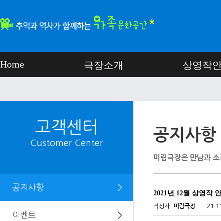
Home
극장소개
상영작
고객센터
공지사항
Customer Center
미림극장은 만남과 소
공지사항
＞
2021년 12월 상영작 
작성자
미림극장
21-1
이벤트
＞