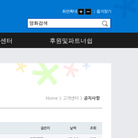
화면확대
즐겨찾기
|
객센터
후원및파트너쉽
Home
> 고객센터
>
공지사항
글쓴이
날짜
조회