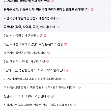
2026년 8월 상영작 및 주요 행사 안내
문턱은 낮게, 감동은 깊게! 미림극장 ‘배리어프리 상영회’로 초대합니다.
미림극장에 후원하는 당신도 예술가입니다
공간대여(촬영, 상영회, 공연, 세미나) 안내
7월, 서부극의 신사 랜돌프 스콧
6월, 시대를 매혹하고 영원으로 남은 은막의 전설
정부지원 할인권 6천원 시작됩니다
5월, 미림에서 만나는 서부의 전설
4월의 미림, 영원한 신사 '그레고리 팩'과 함께 걷다
2026 가치함께 시네마로 여러분을 초대합니다!
미림극장 3월 상영 시간표 "3월의 배우 - 엘리자베스 테일러"
청년서포터즈 미리미8기 모집 안내
사라져가는 소리 사이로 전하는 진심, <허밍> 스페셜 GV