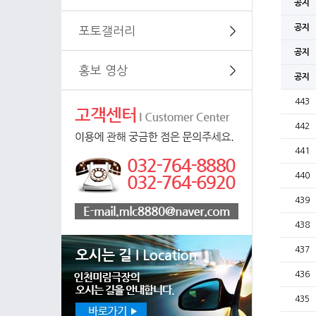
공지
공지
포토갤러리
＞
공지
홍보 영상
＞
공지
443
442
441
440
439
438
437
436
435