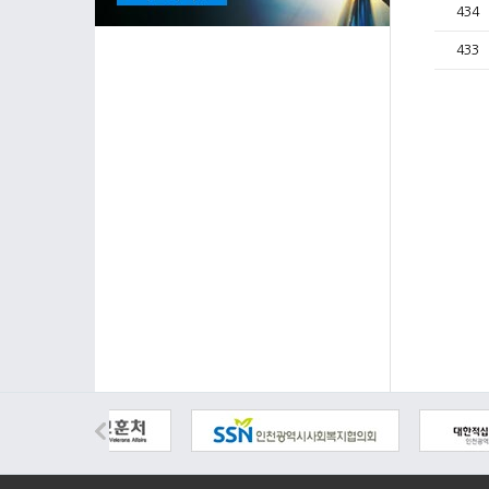
434
433