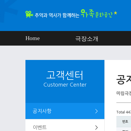
Home
극장소개
고객센터
공
Customer Center
미림극장
공지사항
＞
Total 4
번호
이벤트
＞