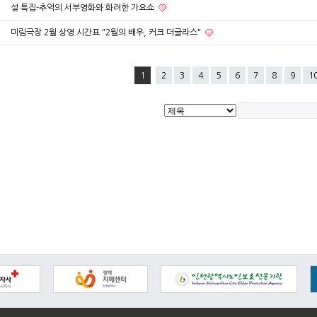
설 특집-추억의 서부영화와 화려한 가요쇼
미림극장 2월 상영 시간표 "2월의 배우, 커크 더글라스"
1
2
3
4
5
6
7
8
9
1