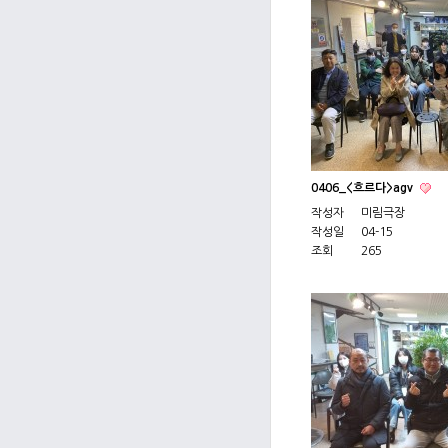
0406_<흐르다>agv
작성자
미림극장
작성일
04-15
조회
265