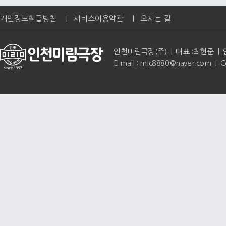
개인정보취급방침
|
서비스이용약관
|
오시는 길
인천미림극장(주) | 대표 :최현준 | 인천광역
E-mail : mlc8880@naver.com | 