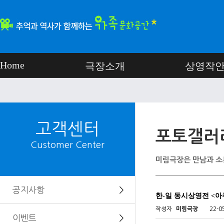
Home
극장소개
상영작
고객센터
포토갤러
Customer Center
미림극장은 만남과 소
공지사항
＞
한-일 동시상영전 <
작성자
미림극장
22-0
이벤트
＞