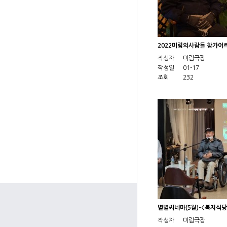
2022미림의사람들 참가어
작성자
미림극장
작성일
01-17
조회
232
별별씨네마(5월)-<복지식
작성자
미림극장