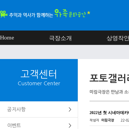
Home
극장소개
상영작
고객센터
포토갤러
Customer Center
미림극장은 만남과 소
공지사항
＞
2022년 첫 시네마데
작성자
미림극장
22-0
이벤트
＞