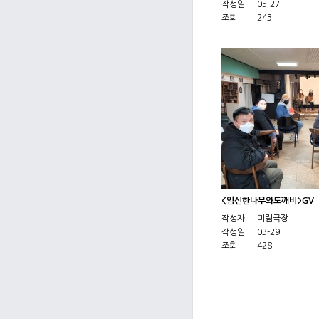
작성일
05-27
조회
243
<임신한나무와도깨비>GV
작성자
미림극장
작성일
03-29
조회
428