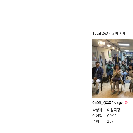
Total 263건
5 페이지
0406_<흐르다>agv
작성자
미림극장
작성일
04-15
조회
267