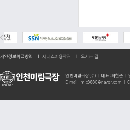
개인정보취급방침
|
서비스이용약관
|
오시는 길
인천미림극장(주) | 대표 :최현준 | 인천광역
E-mail : mlc8880@naver.com | 