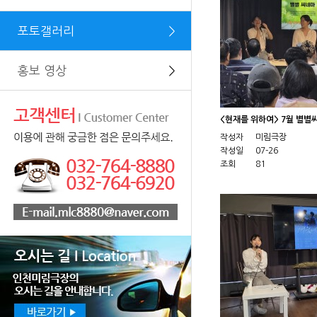
포토갤러리
＞
홍보 영상
＞
<현재를 위하여> 7월 별별
작성자
미림극장
작성일
07-26
조회
81