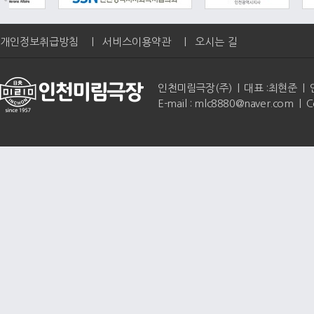
개인정보취급방침
|
서비스이용약관
|
오시는 길
인천미림극장(주) | 대표 :최현준 | 인천광역
E-mail : mlc8880@naver.com | 