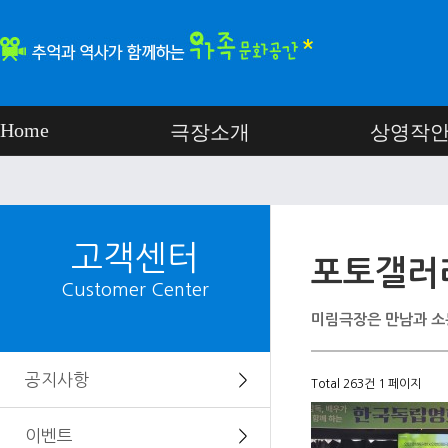
Home
극장소개
상영작
고객센터
포토갤러
Customer Center
미림극장은 만남과 소
공지사항
＞
Total 263건
1 페이지
이벤트
＞