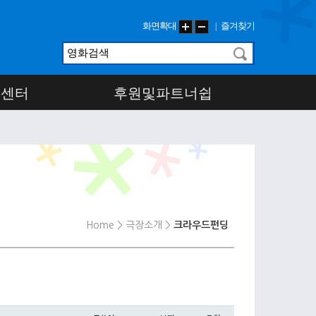
화면확대
즐겨찾기
|
객센터
후원및파트너쉽
Home
> 극장소개
>
크라우드펀딩