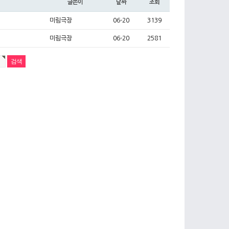
글쓴이
날짜
조회
미림극장
06-20
3139
미림극장
06-20
2581