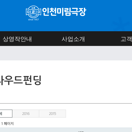
상영작안내
사업소개
고
라우드펀딩
체
2016
2015
1 페이지