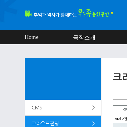
Home
극장소개
크
CMS
＞
전
Total 2건
크라우드펀딩
＞